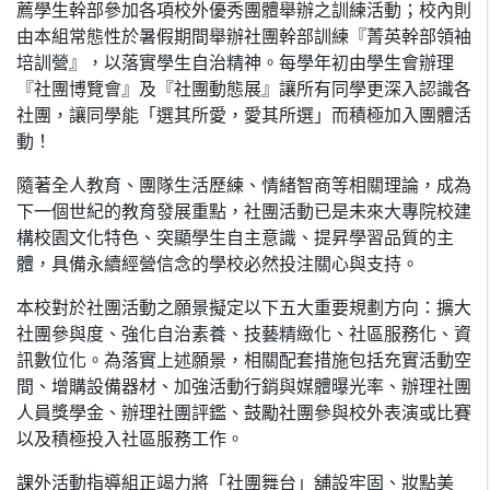
薦學生幹部參加各項校外優秀團體舉辦之訓練活動；校內則
由本組常態性於暑假期間舉辦社團幹部訓練『菁英幹部領袖
培訓營』，以落實學生自治精神。每學年初由學生會辦理
『社團博覽會』及『社團動態展』讓所有同學更深入認識各
社團，讓同學能「選其所愛，愛其所選」而積極加入團體活
動！
隨著全人教育、團隊生活歷練、情緒智商等相關理論，成為
下一個世紀的教育發展重點，社團活動已是未來大專院校建
構校園文化特色、突顯學生自主意識、提昇學習品質的主
體，具備永續經營信念的學校必然投注關心與支持。
本校對於社團活動之願景擬定以下五大重要規劃方向：擴大
社團參與度、強化自治素養、技藝精緻化、社區服務化、資
訊數位化。為落實上述願景，相關配套措施包括充實活動空
間、增購設備器材、加強活動行銷與媒體曝光率、辦理社團
人員獎學金、辦理社團評鑑、鼓勵社團參與校外表演或比賽
以及積極投入社區服務工作。
課外活動指導組正竭力將「社團舞台」舖設牢固、妝點美